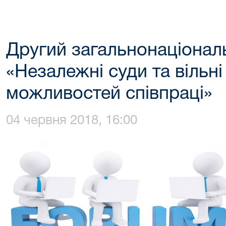
Другий загальнонаціона
«Незалежні суди та вільн
можливостей співпраці»
04 червня 2018, 16:00