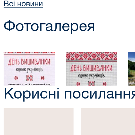
Всі новини
Фотогалерея
Корисні посиланн
Президент
Верховна
України
Рада
України