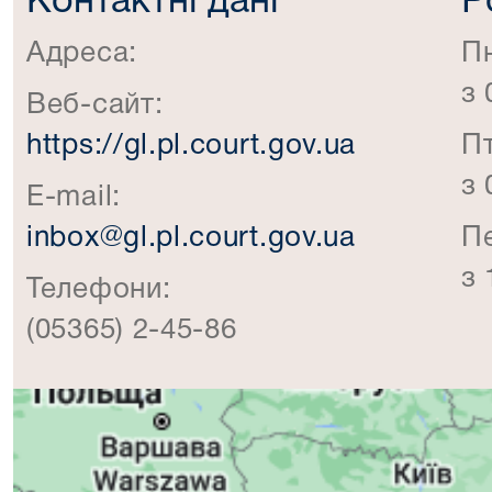
Контактні дані
Р
Адреса:
П
з 
Веб-сайт:
https://gl.pl.court.gov.ua
П
з 
E-mail:
inbox@gl.pl.court.gov.ua
П
з 
Телефони:
(05365) 2-45-86