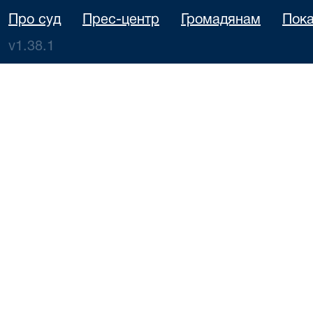
Про суд
Прес-центр
Громадянам
Пока
v1.38.1