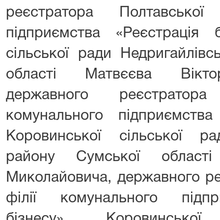
реєстратора Полтавської
підприємства «Реєстрація б
сільської ради Недригайлівс
області Матвєєва Вікто
державного реєстратора
комунального підприємства 
Коровинської сільської ра
району Сумської област
Миколайовича, державного ре
філії комунального підпр
бізнесу» Коровинсько