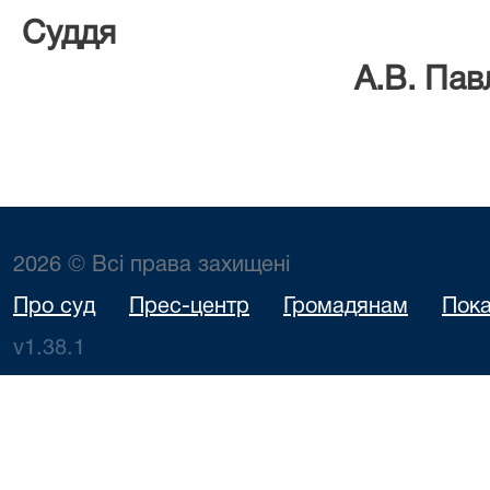
Су
А.В. Павлій
2026 © Всі права захищені
Про суд
Прес-центр
Громадянам
Пока
v1.38.1