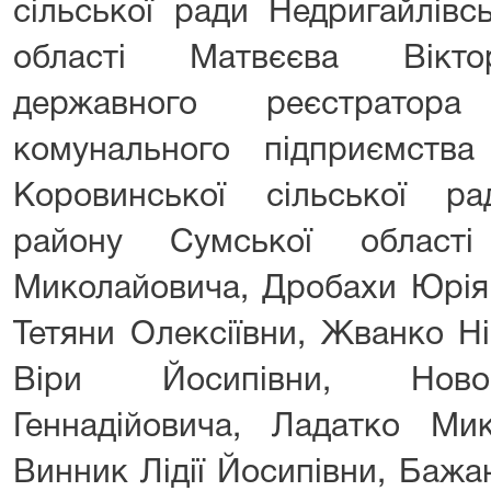
сільської ради Недригайлівс
області Матвєєва Вікто
державного реєстратора
комунального підприємства 
Коровинської сільської ра
району Сумської област
Миколайовича, Дробахи Юрія
Тетяни Олексіївни, Жванко Ні
Віри Йосипівни, Ново
Геннадійовича, Ладатко Ми
Винник Лідії Йосипівни, Бажа