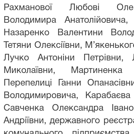
Рахманової Любові Олек
Володимира Анатолійовича, 
Назаренко Валентини Волод
Тетяни Олексіївни, М’якеньког
Лучко Антоніни Петрівни,
Миколаївни, Мартиненка 
Перепелиці Ганни Опанасівн
Володимировича, Карабаєва 
Савченка Олександра Іван
Андріївни, державного реєстр
комунального підприємства 