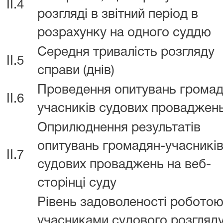
II.4
розгляді в звітний період в
розрахунку на одного суддю
Середня тривалість розгляду
II.5
справи (днів)
Проведення опитувань громад
II.6
учасників судових проваджен
Оприлюднення результатів
опитувань громадян-учасникі
II.7
судових проваджень на веб-
сторінці суду
Рівень задоволеності роботою
учасниками судового розгляду