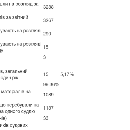
йшли на розгляд за
3288
ів за звітний
3267
бувають на розгляді
290
бувають на розгляді
15
ду
3
ів, загальний
15
5,17%
один рік
99,36%
 матеріалів на
1089
, що перебували на
1187
 на одного суддю
ів)
33
иків судових