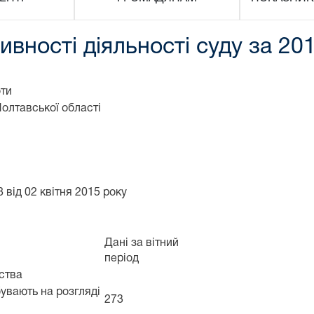
вності діяльності суду за 201
оти
олтавської області
 від 02 квітня 2015 року
Дані за вітний
період
дства
бувають на розгляді
273