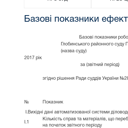
Базові показники ефекти
Базові показники роб
Глобинського районного суду П
(назва суду)
2017 рік
за (звітний період)
згідно рішення Ради суддів України №28
№
Показник
I.Вихідні дані автоматизованої системи ділово
Кількість справ та матеріалів, що пере
I.1
на початок звітного періоду