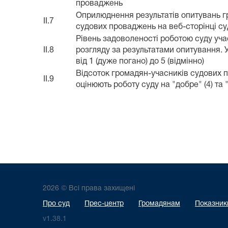
проваджень
Оприлюднення результатів опитувань г
II.7
судових проваджень на веб-сторінці су
Рівень задоволеності роботою суду уч
II.8
розгляду за результатами опитування. 
від 1 (дуже погано) до 5 (відмінно)
Відсоток громадян-учасників судових 
II.9
оцінюють роботу суду на "добре" (4) та "
2026 © Всі права захищені
Про суд
Прес-центр
Громадянам
Показники
v1.38.1