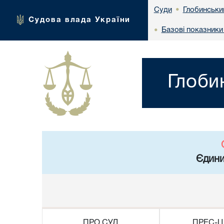
Глобинськи
Суди
•
Судова влада України
Базові показники
•
Глоби
Єдини
ПРО СУД
ПРЕС-Ц