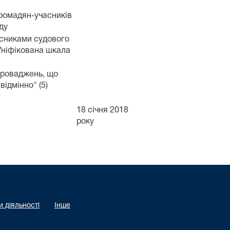
ромадян-учасників
ду
асниками судового
Уніфікована шкала
проваджень, що
відмінно" (5)
18 січня 2018
року
 діяльності
Інше