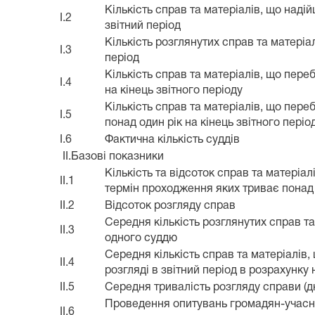
Кількість справ та матеріалів, що наді
I.2
звітний період
Кількість розглянутих справ та матеріал
I.3
період
Кількість справ та матеріалів, що пере
I.4
на кінець звітного періоду
Кількість справ та матеріалів, що пере
I.5
понад один рік на кінець звітного періо
I.6
Фактична кількість суддів
II.Базові показники
Кількість та відсоток справ та матеріал
II.1
термін проходження яких триває понад 
II.2
Відсоток розгляду справ
Середня кількість розглянутих справ та
II.3
одного суддю
Середня кількість справ та матеріалів
II.4
розгляді в звітний період в розрахунку
II.5
Середня тривалість розгляду справи (дн
Проведення опитувань громадян-учасн
II.6