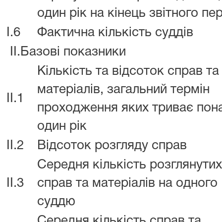
один рік на кінець звітного пе
I.6
Фактична кількість суддів
II.Базові показники
Кількість та відсоток справ та
матеріалів, загальний термін
II.1
проходження яких триває пон
один рік
II.2
Відсоток розгляду справ
Середня кількість розглянутих
II.3
справ та матеріалів на одного
суддю
Середня кількість справ та