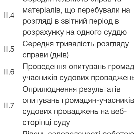
матеріалів, що перебували на
II.4
розгляді в звітний період в
розрахунку на одного суддю
Середня тривалість розгляду
II.5
справи (днів)
Проведення опитувань громад
II.6
учасників судових проваджен
Оприлюднення результатів
опитувань громадян-учасникі
II.7
судових проваджень на веб-
сторінці суду