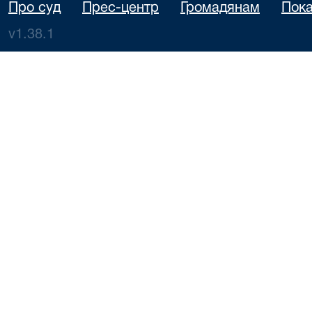
Про суд
Прес-центр
Громадянам
Пока
v1.38.1