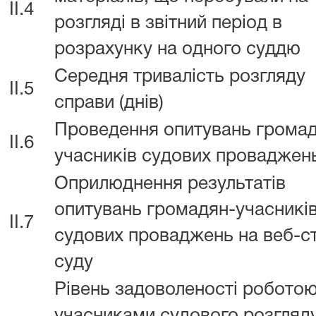
II.4
розгляді в звітний період в
розрахунку на одного суддю
Середня тривалість розгляду
II.5
справи (днів)
Проведення опитувань громад
II.6
учасників судових проваджен
Оприлюднення результатів
опитувань громадян-учасникі
II.7
судових проваджень на веб-ст
суду
Рівень задоволеності роботою