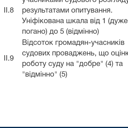
учасниками судового розгляду
II.8
результатами опитування.
Уніфікована шкала від 1 (дуже
погано) до 5 (відмінно)
Відсоток громадян-учасників
судових проваджень, що оці
II.9
роботу суду на "добре" (4) та
"відмінно" (5)